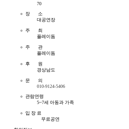
70
장 소
대공연장
주 최
플레이돔
주 관
플레이돔
후 원
경상남도
문 의
010-9124-5406
관람연령
5~7세 아동과 가족
입 장 료
무료공연